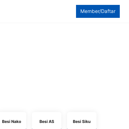
Member/Daftar
Besi Nako
Besi AS
Besi Siku