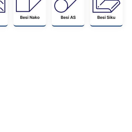
Besi Nako
Besi AS
Besi Siku