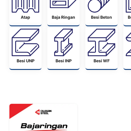
Atap
Baja Ringan
Besi Beton
B
Besi UNP
Besi INP
Besi WF