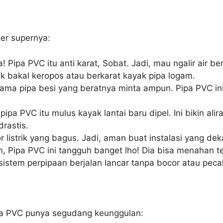
ter supernya:
a! Pipa PVC itu anti karat, Sobat. Jadi, mau ngalir air b
k bakal keropos atau berkarat kayak pipa logam.
a pipa besi yang beratnya minta ampun. Pipa PVC ini en
pa PVC itu mulus kayak lantai baru dipel. Ini bikin alira
rastis.
r listrik yang bagus. Jadi, aman buat instalasi yang deka
, Pipa PVC ini tangguh banget lho! Dia bisa menahan 
sistem perpipaan berjalan lancar tanpa bocor atau peca
ipa PVC punya segudang keunggulan: