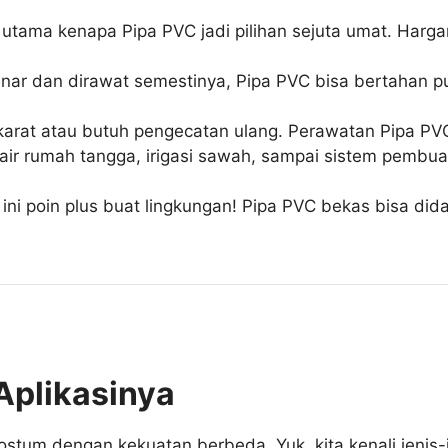
n utama kenapa Pipa PVC jadi pilihan sejuta umat. Harg
r dan dirawat semestinya, Pipa PVC bisa bertahan pulu
karat atau butuh pengecatan ulang. Perawatan Pipa PVC
 air rumah tangga, irigasi sawah, sampai sistem pembua
ini poin plus buat lingkungan! Pipa PVC bekas bisa did
Aplikasinya
tum dengan kekuatan berbeda. Yuk, kita kenali jenis-je