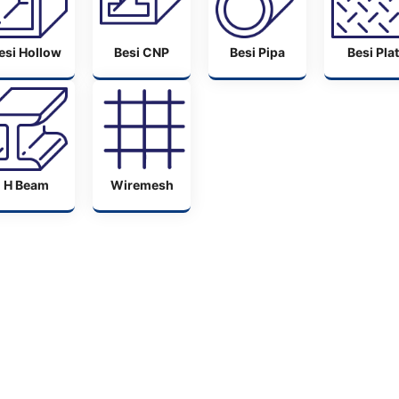
esi Hollow
Besi CNP
Besi Pipa
Besi Plat
H Beam
Wiremesh